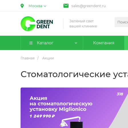
Москва
sales@greendent.ru
Зелёный свет
вашей клинике
Каталог
Компания
Главная
/
Акции
Стоматологические ус