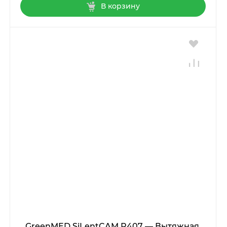
В корзину
GreenMED SiLentCAM R407 — Вытяжная