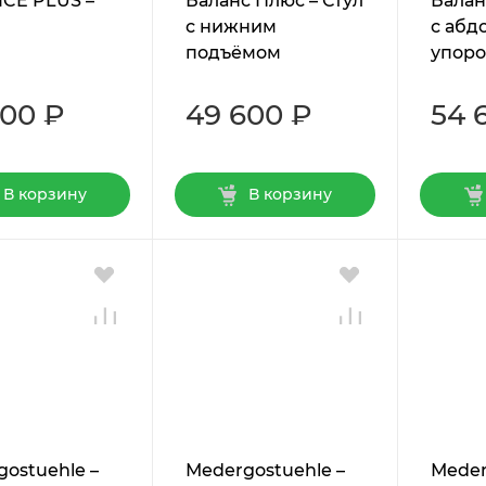
CE PLUS –
Баланс Плюс – Стул
Балан
с нижним
с аб
подъёмом
упор
600 ₽
49 600 ₽
54 
В корзину
В корзину
ostuehle –
Мedergostuehle –
Мeder