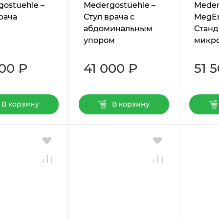
ostuehle –
Мedergostuehle –
Мeder
рача
Стул врача с
MegEr
абдоминальным
Станд
упором
микро
200 ₽
41 000 ₽
51 
В корзину
В корзину