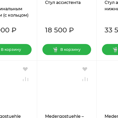
Стул ассистента
Стул 
инальным
нижн
 (с кольцом)
000 ₽
18 500 ₽
33 
В корзину
В корзину
gostuehle
Мedergostuehle –
Мeder