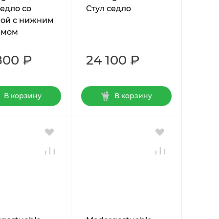
седло со
Стул седло
ой с нижним
ёмом
800 ₽
24 100 ₽
В корзину
В корзину