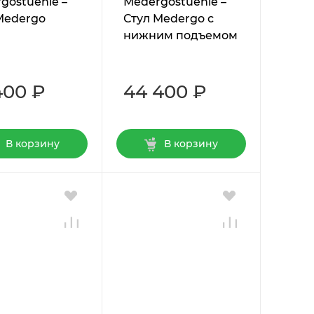
gostuehle –
Мedergostuehle –
Medergo
Стул Medergo с
нижним подъемом
400 ₽
44 400 ₽
В корзину
В корзину