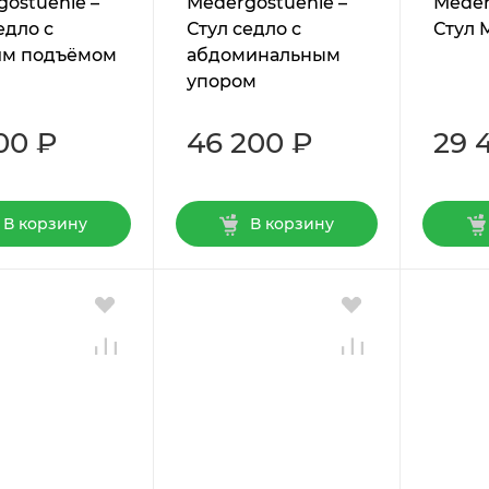
ostuehle –
Мedergostuehle –
Мeder
едло с
Стул седло с
Стул 
м подъёмом
абдоминальным
упором
00 ₽
46 200 ₽
29 
В корзину
В корзину