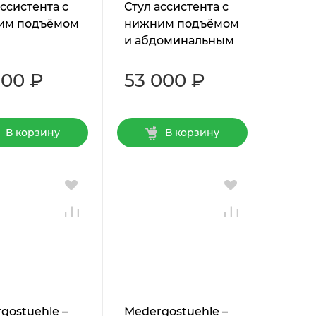
ассистента с
Стул ассистента с
им подъёмом
нижним подъёмом
и абдоминальным
упором
500 ₽
53 000 ₽
В корзину
В корзину
gostuehle –
Мedergostuehle –