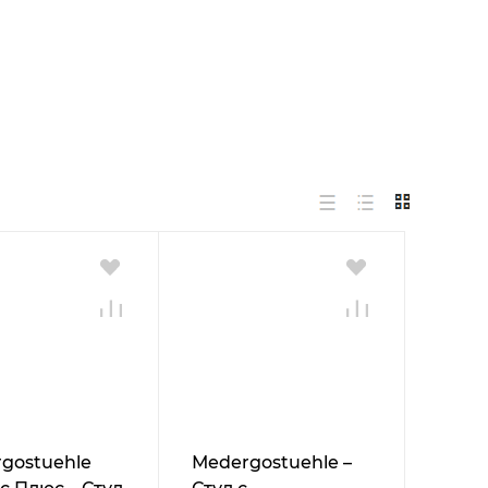
gostuehle
Мedergostuehle –