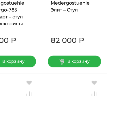
gostuehle
Мedergostuehle
go-785
Элит – Стул
арт – стул
скописта
500 ₽
82 000 ₽
В корзину
В корзину