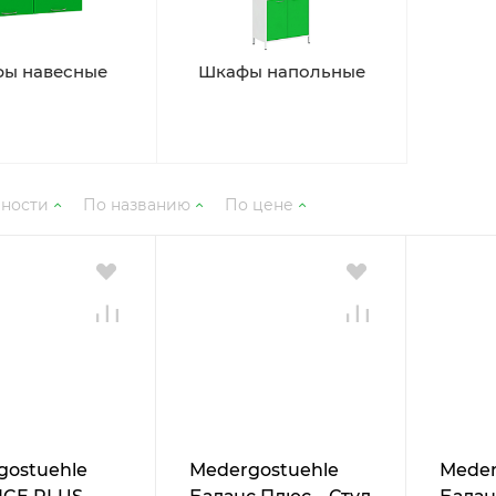
ы навесные
Шкафы напольные
рности
По названию
По цене
gostuehle
Мedergostuehle
Мeder