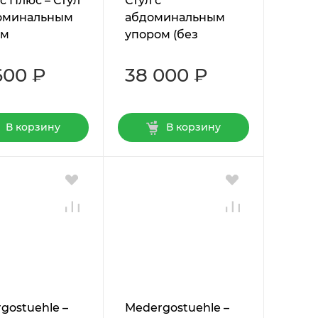
с Плюс – Стул
Стул с
доминальным
абдоминальным
ом
упором (без
кольца)
600 ₽
38 000 ₽
В корзину
В корзину
gostuehle –
Мedergostuehle –