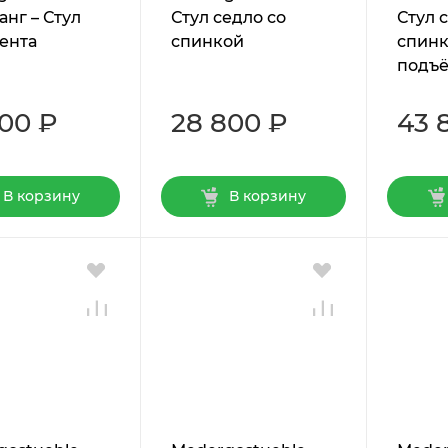
нг – Стул
Стул седло со
Стул 
ента
спинкой
спинк
подъ
300 ₽
28 800 ₽
43 
В корзину
В корзину