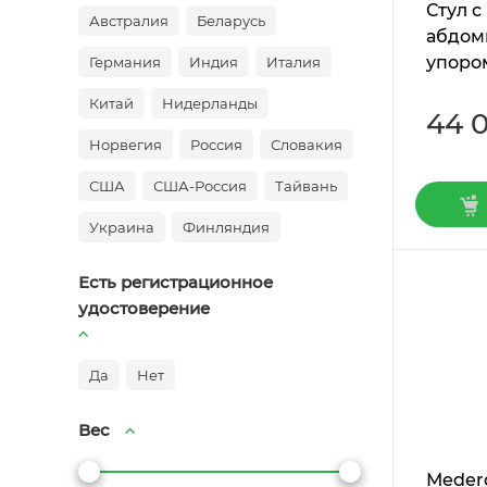
Стул с
Австралия
Беларусь
абдом
упором
Германия
Индия
Италия
Китай
Нидерланды
44 
Норвегия
Россия
Словакия
США
США-Россия
Тайвань
Украина
Финляндия
Есть регистрационное
удостоверение
Да
Нет
Вес
Мeder