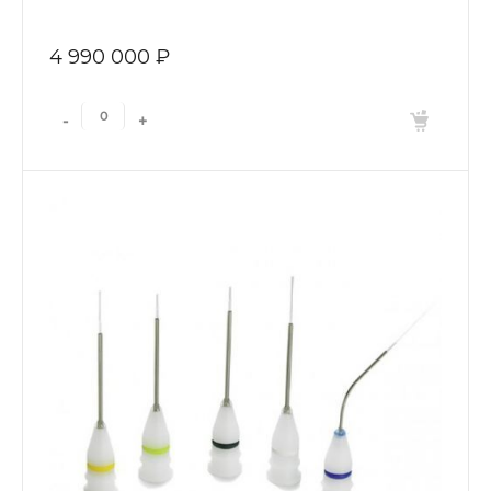
4 990 000 ₽
-
+