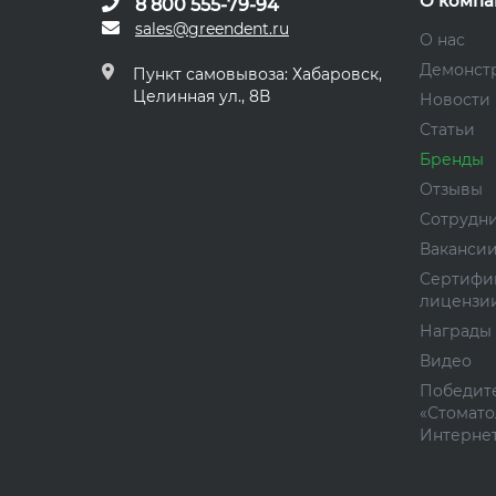
О компа
8 800 555-79-94
sales@greendent.ru
О нас
Демонст
Пункт самовывоза: Хабаровск,
Целинная ул., 8В
Новости
Статьи
Бренды
Отзывы
Сотрудн
Ваканси
Сертифи
лицензи
Награды
Видео
Победите
«Стомато
Интернет