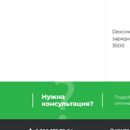
Dexcowi
зарядн
3000
Подроб
оптима