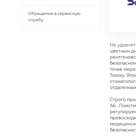
Обращение в сервисную
службу
Не удовлет
цветным ди
рентгеновс
безопасном
точке мира
Тохоку, Яп
стоматолог
отдаленных
Строго при
A6 . Поист
регулируем
превосходи
медицинск
безопаснос