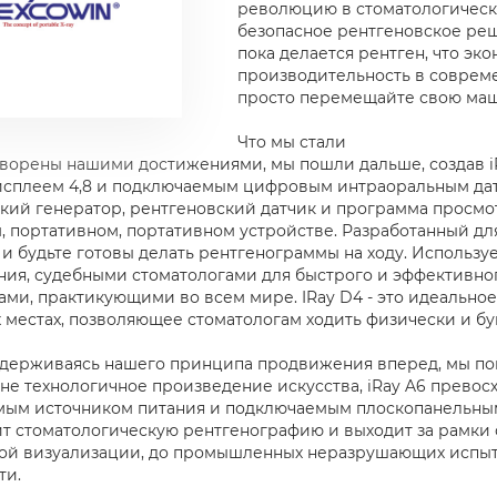
революцию в стоматологическ
безопасное рентгеновское реш
пока делается рентген, что э
производительность в совреме
просто перемещайте свою маши
Что мы стали
ворены нашими достижениями, мы пошли дальше, создав iRa
сплеем 4,8 и подключаемым цифровым интраоральным датч
кий генератор, рентгеновский датчик и программа просм
, портативном, портативном устройстве. Разработанный дл
 и будьте готовы делать рентгенограммы на ходу. Используе
ония, судебными стоматологами для быстрого и эффективн
ами, практикующими во всем мире. IRay D4 - это идеально
 местах, позволяющее стоматологам ходить физически и бук
держиваясь нашего принципа продвижения вперед, мы пош
ине технологичное произведение искусства, iRay A6 превосх
ым источником питания и подключаемым плоскопанельным 
т стоматологическую рентгенографию и выходит за рамки 
ой визуализации, до промышленных неразрушающих испыт
ти.