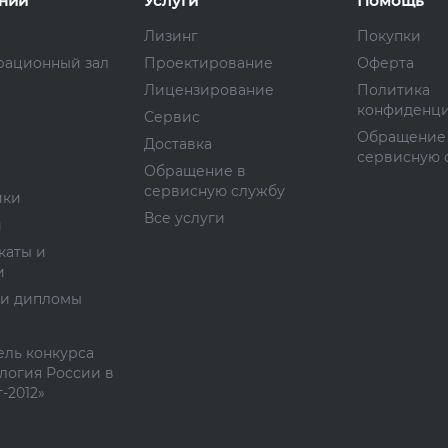
нии
Услуги
Помощь
Лизинг
Покупки
рационный зал
Проектирование
Оферта
Лицензирование
Политика
конфиденци
Сервис
Обращение
Доставка
сервисную 
Обращение в
сервисную службу
ики
Все услуги
и
каты и
и
 и дипломы
ль конкурса
логия России в
-2012»