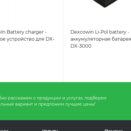
n Battery charger -
Dexcowin Li-Pol battery -
ое устройство для DX-
аккумуляторная батарея
DX-3000
но расскажем о продукции и услугах, подберем
льный вариант и предложим лучшие цены!