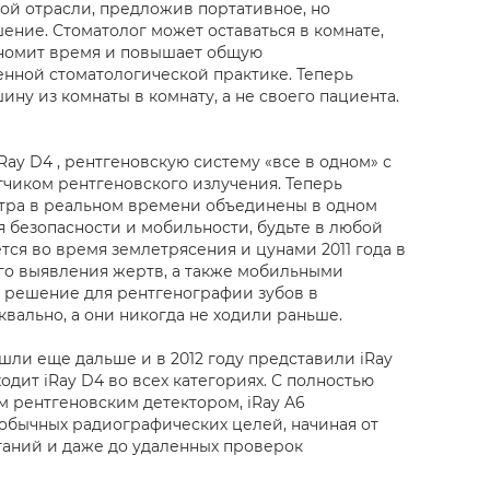
ой отрасли, предложив портативное, но
ение. Стоматолог может оставаться в комнате,
кономит время и повышает общую
нной стоматологической практике. Теперь
ну из комнаты в комнату, а не своего пациента.
y D4 , рентгеновскую систему «все в одном» с
иком рентгеновского излучения. Теперь
отра в реальном времени объединены в одном
я безопасности и мобильности, будьте в любой
тся во время землетрясения и цунами 2011 года в
ого выявления жертв, а также мобильными
е решение для рентгенографии зубов в
вально, а они никогда не ходили раньше.
ли еще дальше и в 2012 году представили iRay
одит iRay D4 во всех категориях. С полностью
рентгеновским детектором, iRay A6
обычных радиографических целей, начиная от
аний и даже до удаленных проверок