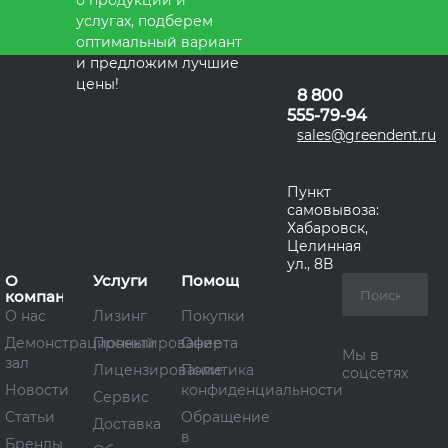
услугах, подберем
оптимальный вариант
и предложим лучшие
цены!
8 800
555-79-94
sales@greendent.ru
Пункт
самовывоза:
Хабаровск,
Целинная
ул., 8В
О
Услуги
Помощь
компании
О нас
Лизинг
Покупки
Демонстрационный
Проектирование
Оферта
Мы в
зал
Лицензирование
Политика
соцсетях
Новости
конфиденциальности
Сервис
Статьи
Обращение
Доставка
в
Бренды