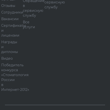
Обращение
сервисную
Отзывы
в
службу
сервисную
Сотрудники
службу
Вакансии
Все
Сертификаты
услуги
и
лицензии
Награды
и
дипломы
Видео
Победитель
конкурса
«Стоматология
России
в
Интернет-2012»