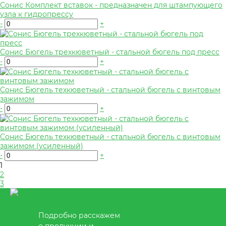
Сонис Комплект вставок - предназначен для штампующего
узла к гидропрессу
-
+
Сонис Бюгель трехкюветный - стальной бюгель под пресс
-
+
Сонис Бюгель техкюветный - стальной бюгель с винтовым
зажимом
-
+
Сонис Бюгель техкюветный - стальной бюгель с винтовым
зажимом (усиленный)
-
+
1
2
3
Подробно расскажем
о продукции и