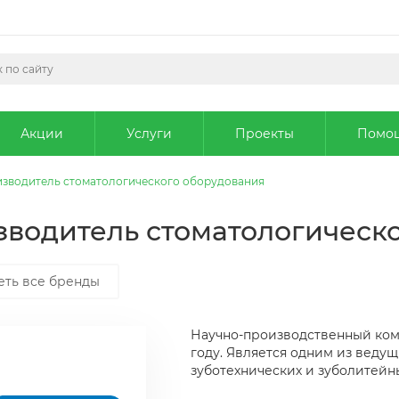
Акции
Услуги
Проекты
Помо
оизводитель стоматологического оборудования
изводитель стоматологическ
еть все бренды
Научно-производственный комп
году. Является одним из веду
зуботехнических и зуболитейн