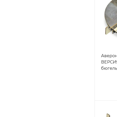
Аверон
ВЕРСИЯ
бюгель