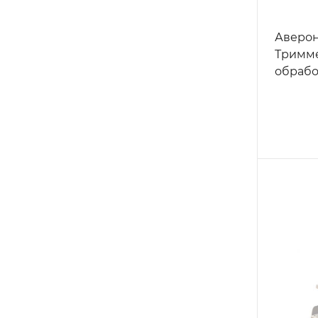
Аверон
Тримме
обрабо