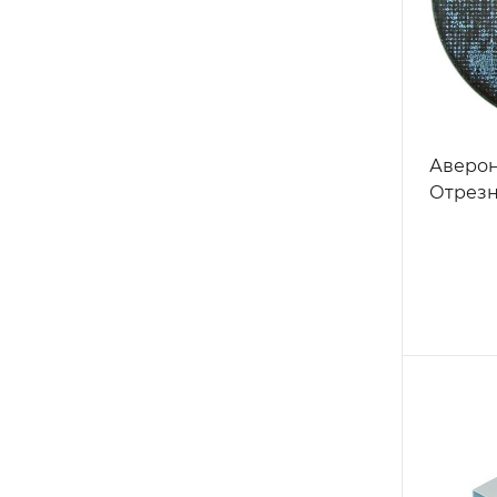
Аверон
Отрезн