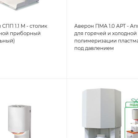
СПП 1.1 М - столик
Аверон ПМА 1.0 АРТ - А
ной приборный
для горячей и холодной
ьный)
полимеризации пластм
под давлением