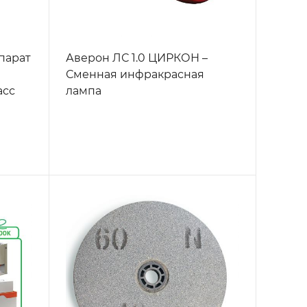
ппарат
Аверон ЛС 1.0 ЦИРКОН –
Сменная инфракрасная
асс
лампа