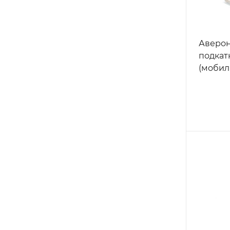
Аверон 
подкат
(мобил