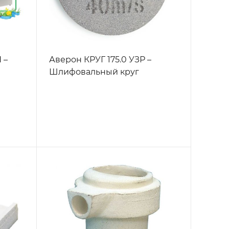
 –
Аверон КРУГ 175.0 УЗР –
Шлифовальный круг