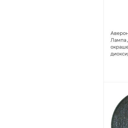
Аверон
Лампа 
окраше
диокси