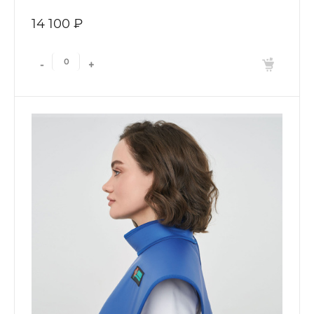
14 100 ₽
-
+