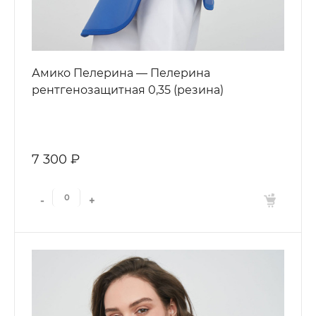
Амико Пелерина — Пелерина
рентгенозащитная 0,35 (резина)
7 300 ₽
-
+