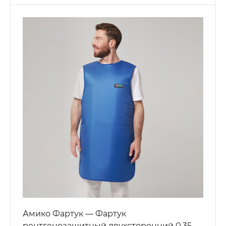
Амико Фартук — Фартук
рентгенозащитный двухсторонний 0,35