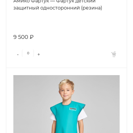
Амико Фартук — Фартук детский
защитный односторонний (резина)
9 500 ₽
-
+