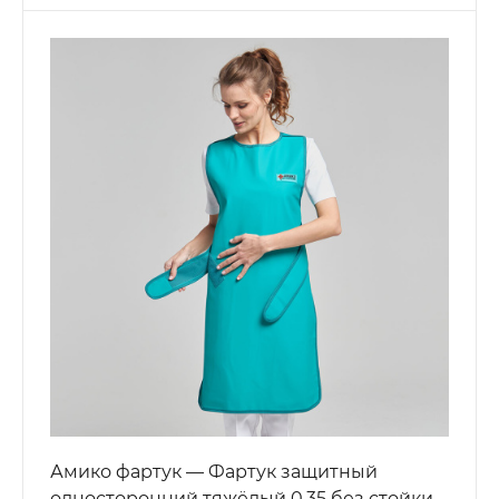
Амико фартук — Фартук защитный
односторонний тяжёлый 0,35 без стойки