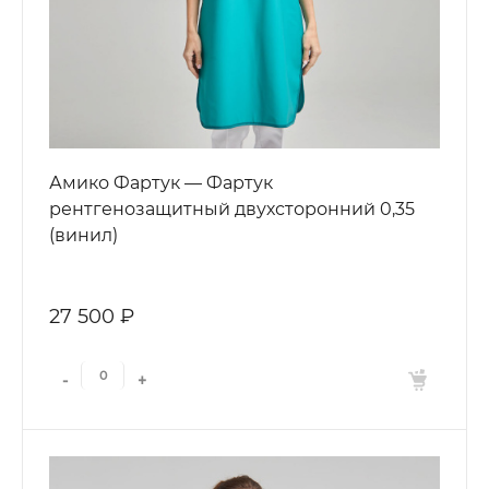
Амико Фартук — Фартук
рентгенозащитный двухсторонний 0,35
(винил)
27 500 ₽
-
+