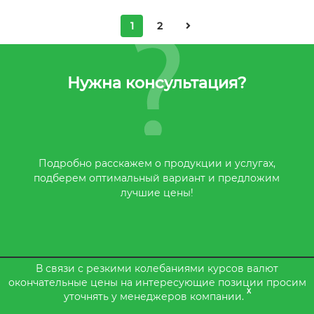
1
2
Нужна консультация?
Подробно расскажем о продукции и услугах,
подберем оптимальный вариант и предложим
лучшие цены!
В связи с резкими колебаниями курсов валют
окончательные цены на интересующие позиции просим
8 800 555-79-94
x
уточнять у менеджеров компании.
sales@greendent.ru