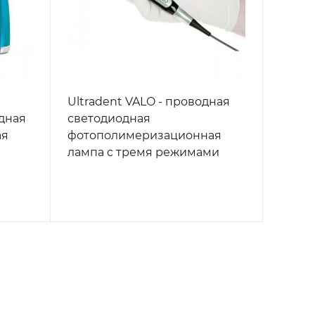
-
Ultradent VALO - проводная
дная
светодиодная
ая
фотополимеризационная
лампа c тремя режимами
полимеризации