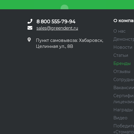
О компа
8 800 555-79-94
sales@greendent.ru
О нас
Демонст
Пункт самовывоза: Хабаровск,
Целинная ул., 8В
Новости
Статьи
Бренды
Отзывы
Сотрудн
Ваканси
Сертифи
лицензи
Награды
Видео
Победите
«Стомато