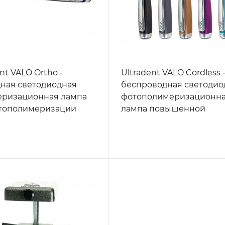
nt VALO Ortho -
Ultradent VALO Cordless 
ная светодиодная
беспроводная светодио
еризационная лампа
фотополимеризационн
тополимеризации
лампа повышенной
алов при фиксации
мощности
ических и
ческих брекетов