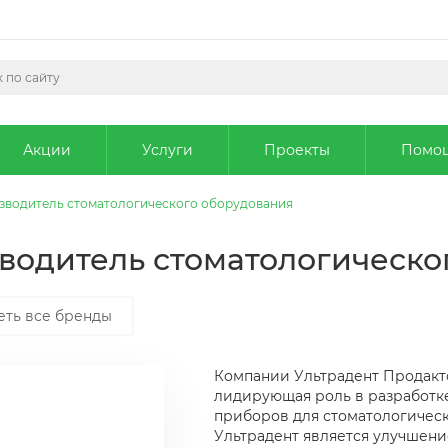
Акции
Услуги
Проекты
Помо
оизводитель стоматологического оборудования
изводитель стоматологическ
еть все бренды
Компании Ультрадент Продактс 
лидирующая роль в разработке
приборов для стоматологичес
Ультрадент является улучшени