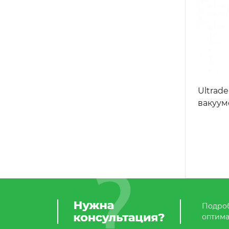
Ultrade
вакуу
Подроб
оптима