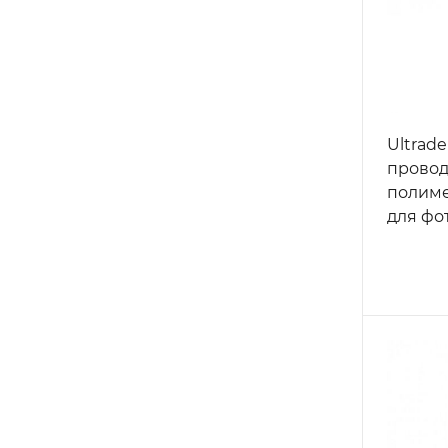
Ultrade
провод
полим
для фо
матери
металл
керами